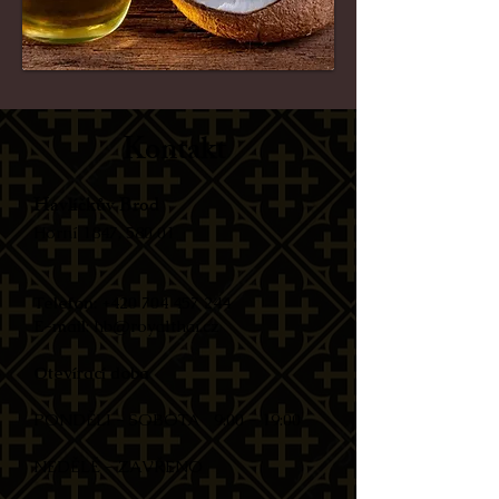
Kontakt
Havlíčkův Brod
Horní 1847, 580 01​
Telefon
:
+420 704 457 244
E-mail
:
hb@royalthai.cz
Otevírací doba
PONDĚLÍ - SOBOTA ​9:00 - 19:00​​
NEDĚLĚ - ZAVŘENO​