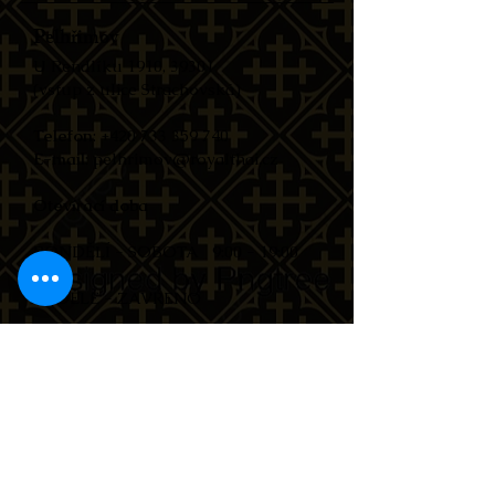
Pelhřimov
U Rendlíku 1910, 39301
(vstup z ulice Strachovská)​
Telefon
:
+420 733 359 740
E-mail
:
pelhrimov@royalthai.cz
Otevírací doba ​
PONDĚLÍ - SOBOTA ​9:00 - 19:00​​
NEDĚLĚ - ZAVŘENO​