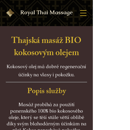
Royal Thai Massage
Thajská masáž BIO
kokosovým olejem
Kokosový olej má dobré regenerační
účinky na vlasy i pokožku.
Popis služby
Masáž probíhá za použití
panenského 100% bio kokosového
oleje, který se těší stále větší oblibě
díky svým blahodárným účinkům na