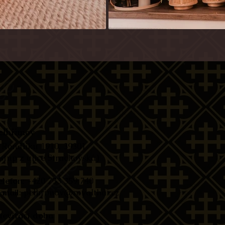
elhřimov
 Rendlíku 1910, 39301
vstup z ulice Strachovská)​
elefon
: +420 733 359 740
-mail
:
pelhrimov@royalthai.cz
tevírací doba ​