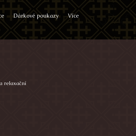
ce
Dárkové poukazy
Více
a relaxační