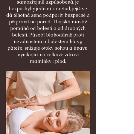
samozřejmě uzpůsobená, je
bezpochyby jednou z metod, jejíž se
dá těhotná žena podpořit, bezpečně a
připravit na porod. Thajská masáž
pomáhá od bolestí a od drobných
bolestí. Působí blahodárně proti
nevolnostem a bolestem hlavy,
páteře, snižuje otoky nohou a únavu.
Vynikající na celkové zdraví
maminky i plod.