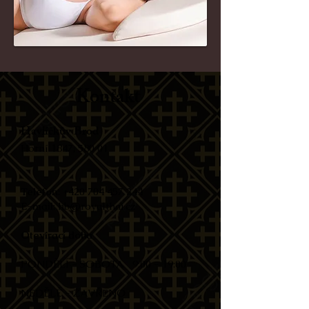
Kontakt
Havlíčkův Brod
Horní 1847, 580 01​
Telefon
:
+420 704 457 244
E-mail
:
hb@royalthai.cz
Otevírací doba
PONDĚLÍ - SOBOTA ​9:00 - 19:00​​
NEDĚLĚ - ZAVŘENO​