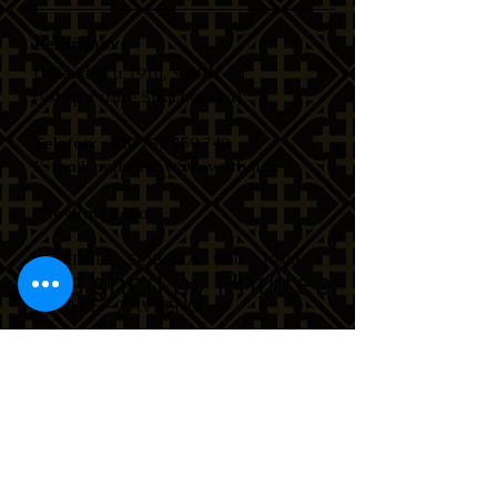
Pelhřimov
U Rendlíku 1910, 39301
(vstup z ulice Strachovská)​
Telefon
:
+420 733 359 740
E-mail
:
pelhrimov@royalthai.cz
Otevírací doba ​
PONDĚLÍ - SOBOTA ​9:00 - 19:00​​
NEDĚLĚ - ZAVŘENO​